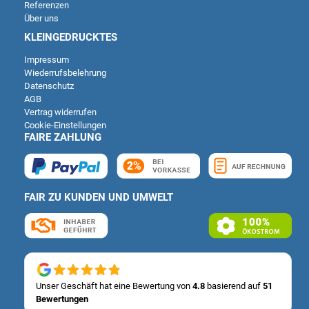
Referenzen
Über uns
KLEINGEDRUCKTES
Impressum
Wiederrufsbelehrung
Datenschutz
AGB
Vertrag widerrufen
Cookie-Einstellungen
FAIRE ZAHLUNG
FAIR ZU KUNDEN UND UMWELT
Kundenbewertungen und Erfahrungen zu
Deutsche Carportfabrik GmbH & Co. KG
SEHR GUT
%
100
Unser Geschäft hat eine Bewertung von
4.8
basierend auf
51
Bewertungen
Empfehlungen auf