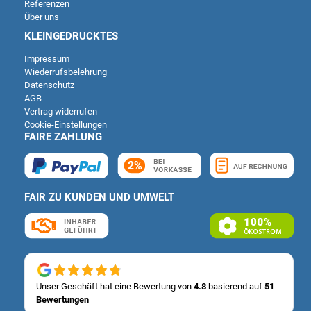
Referenzen
Über uns
KLEINGEDRUCKTES
Impressum
Wiederrufsbelehrung
Datenschutz
AGB
Vertrag widerrufen
Cookie-Einstellungen
FAIRE ZAHLUNG
FAIR ZU KUNDEN UND UMWELT
Kundenbewertungen und Erfahrungen zu
Deutsche Carportfabrik GmbH & Co. KG
SEHR GUT
%
100
Unser Geschäft hat eine Bewertung von
4.8
basierend auf
51
Bewertungen
Empfehlungen auf