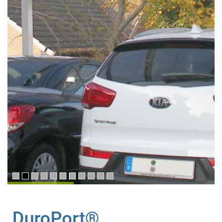
DuroPort®