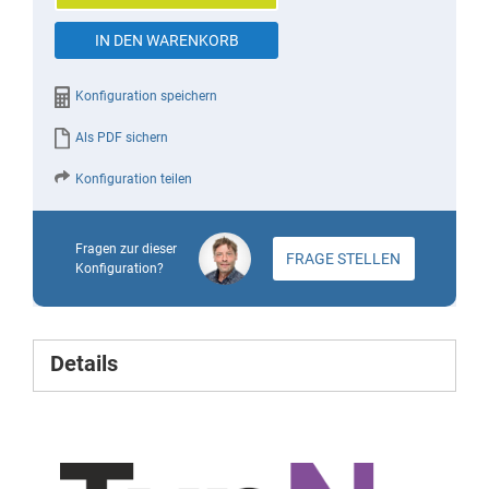
images
IN DEN WARENKORB
gallery
Konfiguration speichern
Als PDF sichern
Konfiguration teilen
Fragen zur dieser
FRAGE STELLEN
Konfiguration?
Details