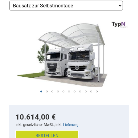
Skip
to
the
end
of
the
images
gallery
Skip
to
the
10.614,00 €
beginning
Inkl. gesetzlicher MwSt., inkl.
Lieferung
of
BESTELLEN
the