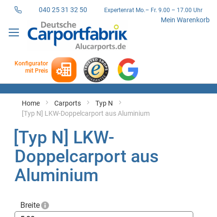
040 25 31 32 50
Expertenrat Mo.– Fr. 9.00 – 17.00 Uhr
Direkt
Mein Warenkorb
zum
Inhalt
Konfigurator
mit Preis
Home
Carports
Typ N
[Typ N] LKW-Doppelcarport aus Aluminium
[Typ N] LKW-
Doppelcarport aus
Aluminium
Breite