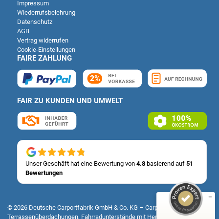
Impressum
Wiederrufsbelehrung
Datenschutz
AGB
Vertrag widerrufen
Cookie-Einstellungen
FAIRE ZAHLUNG
FAIR ZU KUNDEN UND UMWELT
Kundenbewertungen und Erfahrungen zu
Deutsche Carportfabrik GmbH & Co. KG
SEHR GUT
%
100
Unser Geschäft hat eine Bewertung von
4.8
basierend auf
51
Bewertungen
Empfehlungen auf
ProvenExpert.com
5,00
/
4,83
14
51
© 2026 Deutsche Carportfabrik GmbH & Co. KG – Carports, Fertiggaragen,
Terrassenüberdachungen, Fahrradunterstände mit Herz & Verstand
Bewertungen auf