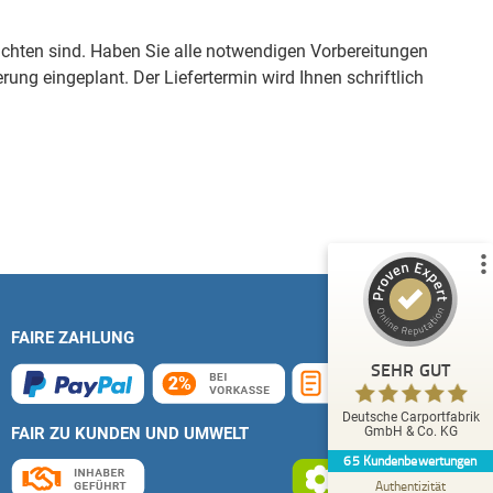
eachten sind. Haben Sie alle notwendigen Vorbereitungen
ung eingeplant. Der Liefertermin wird Ihnen schriftlich
Kundenbewertungen und Erfahrungen zu
Deutsche Carportfabrik GmbH & Co. KG
%
100
SEHR GUT
Empfehlungen auf
ProvenExpert.com
5,00
/
4,83
51
14
1
Bewertungen von
Bewertungen auf
anderen Quelle
ProvenExpert.com
FAIRE ZAHLUNG
Blick aufs ProvenExpert-Profil werfen
SEHR GUT
Eckhard L.
Deutsche Carportfabrik
4,80
FAIR ZU KUNDEN UND UMWELT
GmbH & Co. KG
Kompetente Ansprechpartner sind immer zu
65
Kundenbewertungen
erreichen.
Authentizität