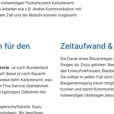
er notwendigen Flurkarte beim Katasteramt
Arbeiten wie z.B. direkte Kommunikation mit
em Zeit und die Abläufe können insgesamt
 für den
Zeitaufwand &
Die Dauer eines Bauantrages 
Dingen ab. Dazu gehören: Best
karte
. Je nach Bundesland
des Entwurfverfassers, Bearb
arf dieser je nach Bauamt
Sie sollten in jedem Fall nich
erweise beim Katasteramt, was
Baugenehmigung kaum möglich 
im Plus-Service übernehmen
buchen und damit Kommunikati
ie (geringen) Gebühren des
notwendigen Unterlagen beso
iegenschaftskarte. Dazu
Vorhabens. Wir benötigen