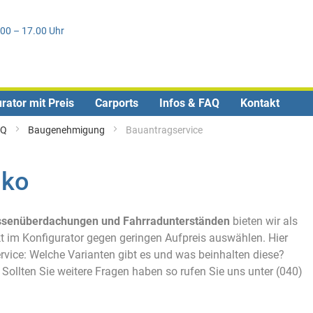
Direkt
0
zum
.00 – 17.00 Uhr
Inhalt
rator mit Preis
Carports
Infos & FAQ
Kontakt
AQ
Baugenehmigung
Bauantragservice
iko
rassenüberdachungen und Fahrradunterständen
bieten wir als
t im Konfigurator gegen geringen Aufpreis auswählen. Hier
ervice: Welche Varianten gibt es und was beinhalten diese?
Sollten Sie weitere Fragen haben so rufen Sie uns unter (040)