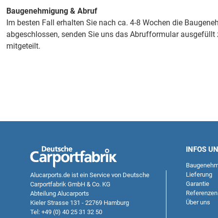
Baugenehmigung & Abruf
Im besten Fall erhalten Sie nach ca. 4-8 Wochen die Baugeneh
abgeschlossen, senden Sie uns das Abrufformular ausgefüllt zu
mitgeteilt.
INFOS U
Baugenehm
Lieferung
Alucarports.de
ist ein Service von Deutsche
Garantie
Carportfabrik GmbH & Co. KG
Referenzen
Abteilung Alucarports
Über uns
Kieler Strasse 131 - 22769 Hamburg
Tel: +49 (0) 40 25 31 32 50