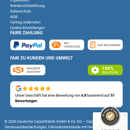
Impressum
Wiederrufsbelehrung
Datenschutz
AGB
Vertrag widerrufen
Cookie-Einstellungen
FAIRE ZAHLUNG
FAIR ZU KUNDEN UND UMWELT
Kundenbewertungen und Erfahrungen zu
Deutsche Carportfabrik GmbH & Co. KG
SEHR GUT
%
100
Unser Geschäft hat eine Bewertung von
4.8
basierend auf
51
Bewertungen
Empfehlungen auf
ProvenExpert.com
5,00
/
4,83
14
51
© 2026 Deutsche Carportfabrik GmbH & Co. KG – Carports, Fertiggaragen,
Terrassenüberdachungen, Fahrradunterstände mit Herz & Verstand
Bewertungen auf
1
Bewertungen von