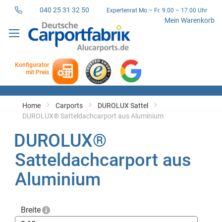
040 25 31 32 50
Expertenrat Mo.– Fr. 9.00 – 17.00 Uhr
Direkt
Mein Warenkorb
zum
Inhalt
Konfigurator
mit Preis
Home
Carports
DUROLUX Sattel
DUROLUX® Satteldachcarport aus Aluminium
DUROLUX®
Satteldachcarport aus
Aluminium
Breite