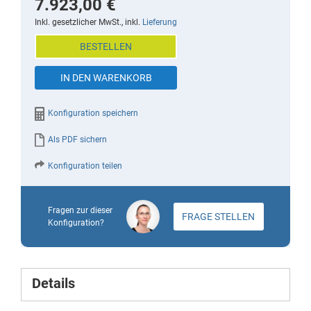
7.923,00 €
beginning
Inkl. gesetzlicher MwSt., inkl.
Lieferung
of
BESTELLEN
the
images
IN DEN WARENKORB
gallery
Konfiguration speichern
Als PDF sichern
Konfiguration teilen
Fragen zur dieser
FRAGE STELLEN
Konfiguration?
Details