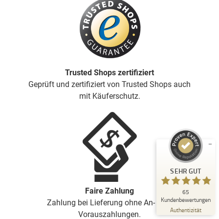
Trusted Shops zertifiziert
Kundenbewertungen und Erfahrungen zu
Geprüft und zertifiziert von Trusted Shops auch
Deutsche Carportfabrik GmbH & Co. KG
mit Käuferschutz.
SEHR GUT
%
100
Empfehlungen auf
ProvenExpert.com
5,00
/
4,83
14
51
Bewertungen auf
1
Bewertungen von
SEHR GUT
ProvenExpert.com
anderen Quelle
Faire Zahlung
65
Blick aufs ProvenExpert-Profil werfen
Kundenbewertungen
Zahlung bei Lieferung ohne An- oder
12.07.2026
Authentizität
Vorauszahlungen.