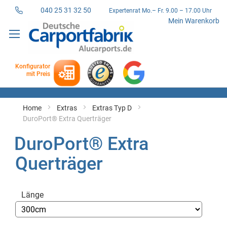
040 25 31 32 50
Expertenrat Mo.– Fr. 9.00 – 17.00 Uhr
Direkt
Mein Warenkorb
zum
Inhalt
Konfigurator
mit Preis
Home
Extras
Extras Typ D
DuroPort® Extra Querträger
DuroPort® Extra
Querträger
Länge