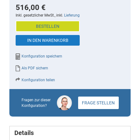
the
516,00 €
beginning
Inkl. gesetzlicher MwSt., inkl.
Lieferung
of
BESTELLEN
the
images
IN DEN WARENKORB
gallery
Konfiguration speichern
Als PDF sichern
Konfiguration teilen
Fragen zur dieser
FRAGE STELLEN
Konfiguration?
Details