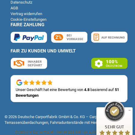
Datenschutz
AGB
Vertrag widerrufen
Cookie-Einstellungen
FAIRE ZAHLUNG
FAIR ZU KUNDEN UND UMWELT
Kundenbewertungen und Erfahrungen zu
Deutsche Carportfabrik GmbH & Co. KG
SEHR GUT
%
100
Unser Geschäft hat eine Bewertung von
4.8
basierend auf
51
Bewertungen
Empfehlungen auf
ProvenExpert.com
5,00
/
4,83
14
51
© 2026 Deutsche Carportfabrik GmbH & Co. KG – Carports, Fertiggaragen,
Terrassenüberdachungen, Fahrradunterstände mit Herz & Verstand
Bewertungen auf
1
Bewertungen von
SEHR GUT
ProvenExpert.com
anderen Quelle
Deutsche Carportfabrik GmbH &Co.KG
hat
4,83
von
5
Sternen